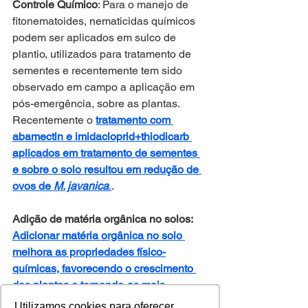
Controle Químico
: Para o manejo de 
fitonematoides, nematicidas químicos 
podem ser aplicados em sulco de 
plantio, utilizados para tratamento de 
sementes e recentemente tem sido 
observado em campo a aplicação em 
pós-emergência, sobre as plantas. 
Recentemente o 
tratamento com 
abamectin e imidacloprid+thiodicarb 
aplicados em tratamento de sementes 
e sobre o solo resultou em redução de 
ovos de 
M. javanica
.
.
Adição de matéria orgânica no solos: 
Adicionar matéria orgânica no solo 
melhora as propriedades físico-
químicas, favorecendo o crescimento 
das plantas e tornando-as mais 
tolerantes ao ataque de nematoides
. 
Utilizamos cookies para oferecer