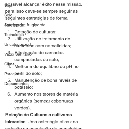
possível alcançar êxito nessa missão, 
Soja
para isso deve-se sempre seguir as 
Solo
seguintes estratégias de forma 
integrada:
Spodoptera frugiperda
Rotação de culturas;
Tecnologia
Utilização de tratamento de 
Uncategorized
sementes com nematicidas;
Eliminação de camadas 
Vazio Sanitário
compactadas do solo;
Clima
Melhoria do equilíbrio do pH no 
perfil do solo;
Parceiros
Manutenção de bons níveis de 
Depoimentos
potássio;
Aumento nos teores de matéria 
orgânica (semear coberturas 
verdes).
Rotação de Culturas e cultivares 
tolerantes
: Uma estratégia eficaz na 
redução da população de nematoides 