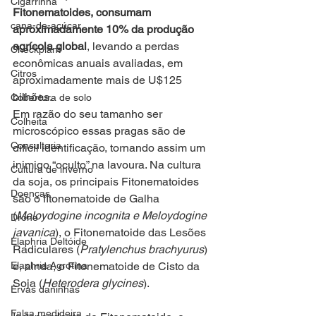
Cigarrinha
Fitonematoides, consumam 
cana-de-açúcar
aproximadamente 10% da produção 
agrícola global
, levando a perdas 
Checkplant
econômicas anuais avaliadas, em 
Citros
aproximadamente mais de U$125 
bilhões. 
Cobertura de solo
Em razão do seu tamanho ser 
Colheita
microscópico essas pragas são de 
Consultoria
difícil identificação, tornando assim um 
inimigo “oculto” na lavoura. Na cultura 
Cultura de inverno
da soja, os principais Fitonematoides 
Doenças
são o fitonematoide de Galha 
(
Meloydogine incognita e Meloydogine 
Drone
javanica
), o Fitonematoide das Lesões 
Elaphria Deltóide
Radiculares (
Pratylenchus brachyurus
) 
Elaphria Agrotina
e, ainda, o Fitonematoide de Cisto da 
Soja (
Heterodera glycines
).
Ervas daninhas
Falsa medideira