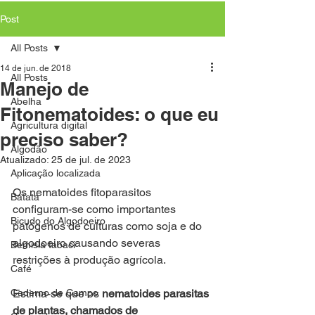
Post
All Posts
14 de jun. de 2018
All Posts
Manejo de
Abelha
Fitonematoides: o que eu
Agricultura digital
preciso saber?
Algodão
Atualizado:
25 de jul. de 2023
Aplicação localizada
Os nematoides fitoparasitos 
Batata
configuram-se como importantes 
Bicudo do Algodoeiro
patógenos de culturas como soja e do 
algodoeiro causando severas 
Bemisia tabaci
restrições à produção agrícola. 
Café
Caderno de Campo
Estima-se que os 
nematoides parasitas 
de plantas, chamados de 