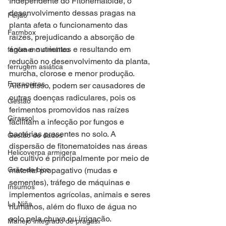
Independente do Fitonematoide, o 
desenvolvimento dessas pragas na 
Feijão
planta afeta o funcionamento das 
Farmbox
raízes, prejudicando a absorção de 
água e nutrientes e resultando em 
fenômeno climático
redução no desenvolvimento da planta, 
ferrugem asiática
murcha, clorose e menor produção. 
Forrageiras
Além disso, podem ser causadores de 
outras doenças radiculares, pois os 
Gestão
ferimentos promovidos nas raízes 
Girassol
facilitam a infecção por fungos e 
bactérias presentes no solo. A 
Gestão de dados
dispersão de fitonematoides nas áreas 
Helicoverpa armigera
de cultivo é principalmente por meio de 
Grão-de-bico
material propagativo (mudas e 
sementes), tráfego de máquinas e 
Insumos
implementos agrícolas, animais e seres 
La Niña
humanos, além do fluxo de água no 
solo pela chuva ou irrigação.
Manejo integrado de pragas