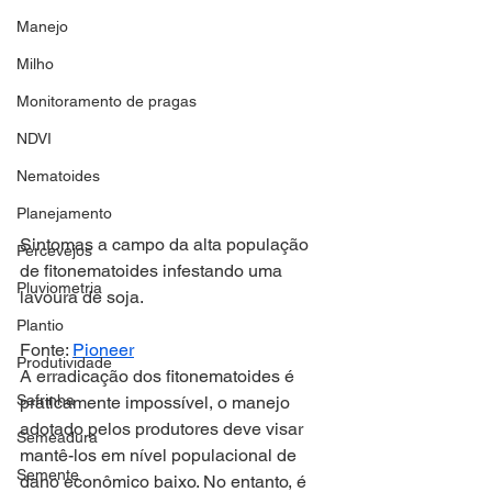
Manejo
Milho
Monitoramento de pragas
NDVI
Nematoides
Planejamento
Sintomas a campo da alta população 
Percevejos
de fitonematoides infestando uma 
Pluviometria
lavoura de soja.
Plantio
Fonte: 
Pioneer
Produtividade
A erradicação dos fitonematoides é 
Safrinha
praticamente impossível, o manejo 
adotado pelos produtores deve visar 
Semeadura
mantê-los em nível populacional de 
Semente
dano econômico baixo. No entanto, é 