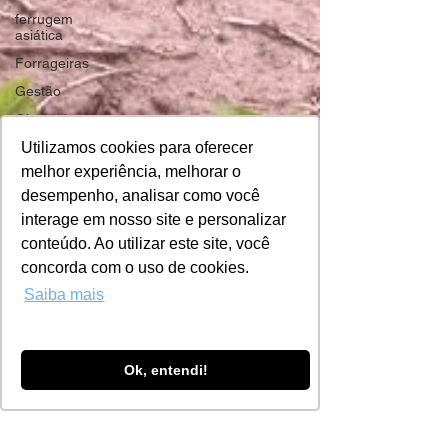
ferrugem
asiática
Forrageiras
Gestão
Girassol
Utilizamos cookies para oferecer
Gestão de
dados
melhor experiência, melhorar o
Helicoverpa
desempenho, analisar como você
armigera
interage em nosso site e personalizar
Grão-de-
conteúdo. Ao utilizar este site, você
bico
concorda com o uso de cookies.
Insumos
Farmbox
Saiba mais
15 de abr. de 2020
5 min de leitura
La Niña
Manejo
Nematóides: Guia definitivo
integrado
para proteger sua lavoura
de pragas
Ok, entendi!
Manejo
Os nematóides são organismos capazes de afetar
Milho
drasticamente o desenvolvimento de diversas