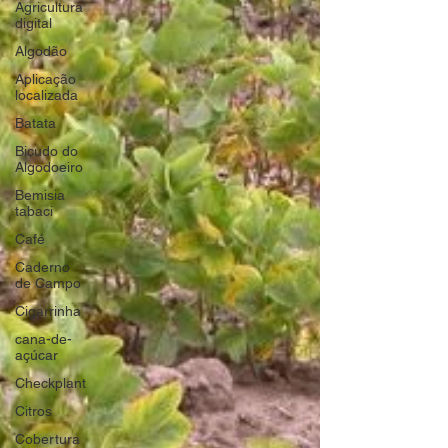
Agricultura
digital
Algodão
Aplicação
localizada
Batata
Bicudo do
Algodoeiro
Bemisia
tabaci
Café
Caderno
de Campo
Cigarrinha
cana-de-
açúcar
Checkplant
Citros
Cobertura