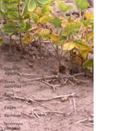
de solo
Colheita
Consultoria
Cultura de
inverno
Doenças
Drone
Elaphria
Deltóide
Elaphria
Agrotina
Ervas
daninhas
Falsa
medideira
Feijão
Farmbox
fenômeno
climático