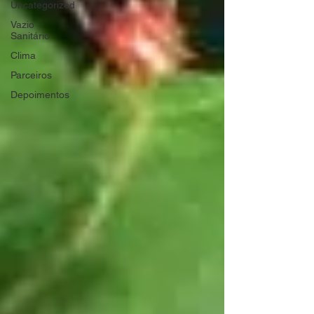
Uncategorized
Vazio
Sanitário
Clima
Parceiros
Depoimentos