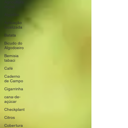
Agricultura
digital
Algodão
Aplicação
localizada
Batata
Bicudo do
Algodoeiro
Bemisia
tabaci
Café
Caderno
de Campo
Cigarrinha
cana-de-
açúcar
Checkplant
Citros
Cobertura