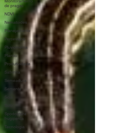
Monitoramento
de pragas
NDVI
Nematoides
Planejamento
Percevejos
Pluviometria
Plantio
Produtividade
Safrinha
Semeadura
Semente
Soja
Solo
Spodoptera
frugiperda
Tecnologia