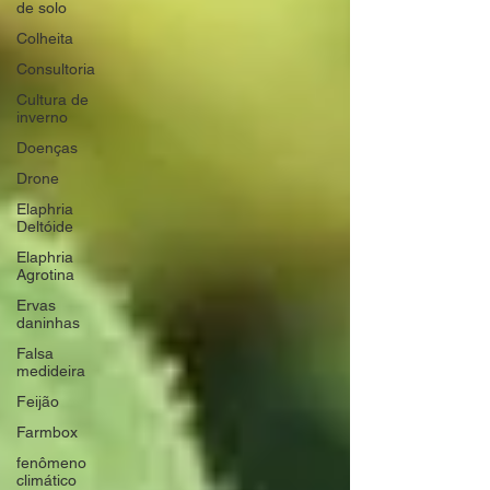
de solo
Colheita
Consultoria
Cultura de
inverno
Doenças
Drone
Elaphria
Deltóide
Elaphria
Agrotina
Ervas
daninhas
Falsa
medideira
Feijão
Farmbox
fenômeno
climático