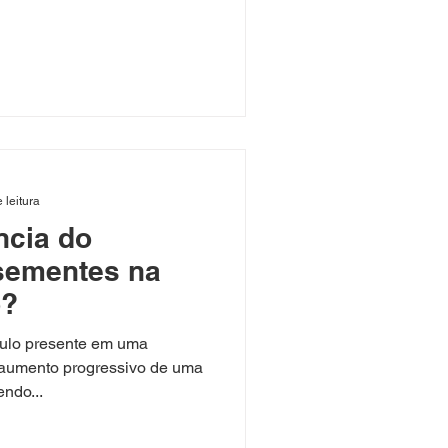
 leitura
ncia do
sementes na
o?
culo presente em uma
 aumento progressivo de uma
ndo...