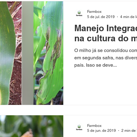
Farmbox
5 de jul. de 2019
4 min de l
Manejo Integr
na cultura do m
O milho já se consolidou com
em segunda safra, nas diver
país. Isso se deve...
Farmbox
5 de jun. de 2019
2 min de 