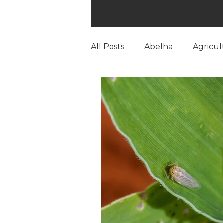
All Posts
Abelha
Agricul
Bicudo do Algodoeiro
B
cana-de-açúcar
Checkp
Cultura de inverno
Doe
Falsa medideira
Feijão