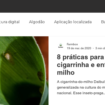
tura digital
Algodão
Aplicação localizada
B
emisia tabaci
Café
Caderno de Campo
Ciga
Farmbox
19 de mai. de 2020
3 min d
8 práticas par
lant
Citros
Cobertura de solo
Colheita
cigarrinha e e
milho
nças
Drone
Elaphria Deltóide
Elaphria Agr
A cigarrinha-do-milho Dalbul
generalizada na cultura do mi
nacional. Esse inseto-praga..
Farmbox
fenômeno climático
ferrugem asiá