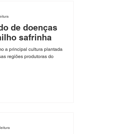
eitura
ado de doenças
ilho safrinha
o a principal cultura plantada
sas regiões produtoras do
leitura