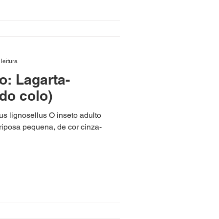
leitura
o: Lagarta-
do colo)
s lignosellus O inseto adulto
iposa pequena, de cor cinza-