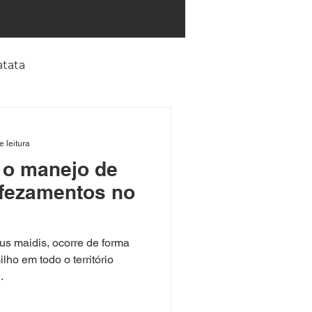
atata
rrinha
e leitura
a o manejo de
Consultoria
nfezamentos no
otina
Ervas daninhas
us maidis, ocorre de forma
lho em todo o território
.
tica
Forrageiras