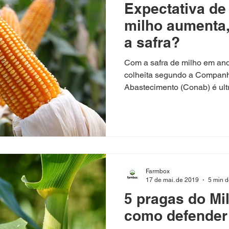
Expectativa de 
milho aumenta,
a safra?
Com a safra de milho em and
colheita segundo a Companh
Abastecimento (Conab) é ultr
Farmbox
17 de mai. de 2019
5 min d
5 pragas do Mi
como defender 