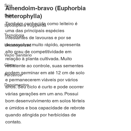
Soja
Amendoim-bravo (Euphorbia 
heterophylla)
Solo
Também conhecida como leiteiro é 
Spodoptera frugiperda
uma das principais espécies 
Tecnologia
infestantes de lavouras e por se 
desenvolver muito rápido, apresenta 
Uncategorized
alto grau de competitividade em 
Vazio Sanitário
relação à planta cultivada. Muito 
Clima
resistente ao controle, suas sementes 
podem germinar em até 12 cm de solo 
Parceiros
e permanecerem viáveis por vários 
Depoimentos
anos. Seu ciclo é curto e pode ocorrer 
várias gerações em um ano. Possui 
bom desenvolvimento em solos férteis 
e úmidos e boa capacidade de rebrote 
quando atingida por herbicidas de 
contato.