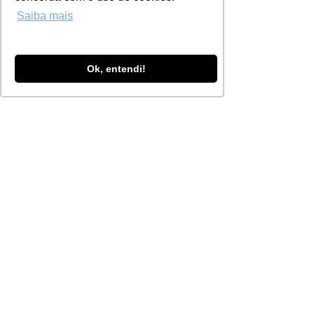
Saiba mais
Ok, entendi!
Imagem: 
CONCENÇO, Germani
Corda de viola (Ipomoea 