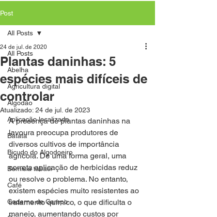
Post
All Posts
24 de jul. de 2020
All Posts
Plantas daninhas: 5
Abelha
espécies mais difíceis de
Agricultura digital
controlar
Algodão
Atualizado:
24 de jul. de 2023
Aplicação localizada
A presença de plantas daninhas na 
lavoura preocupa produtores de 
Batata
diversos cultivos de importância 
Bicudo do Algodoeiro
agrícola. De uma forma geral, uma 
correta aplicação de herbicidas reduz 
Bemisia tabaci
ou resolve o problema. No entanto, 
Café
existem espécies muito resistentes ao 
Caderno de Campo
tratamento químico, o que dificulta o 
manejo, aumentando custos por 