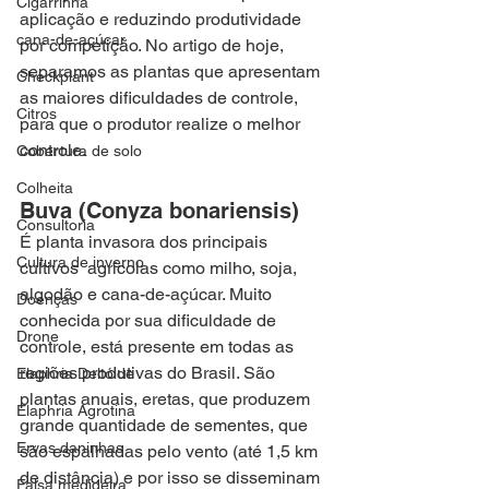
Cigarrinha
aplicação e reduzindo produtividade 
cana-de-açúcar
por competição. No artigo de hoje, 
separamos as plantas que apresentam 
Checkplant
as maiores dificuldades de controle, 
Citros
para que o produtor realize o melhor 
controle.
Cobertura de solo
Colheita
Buva (Conyza bonariensis)
Consultoria
É planta invasora dos principais 
Cultura de inverno
cultivos  agrícolas como milho, soja, 
algodão e cana-de-açúcar. Muito 
Doenças
conhecida por sua dificuldade de 
Drone
controle, está presente em todas as 
regiões produtivas do Brasil. São 
Elaphria Deltóide
plantas anuais, eretas, que produzem 
Elaphria Agrotina
grande quantidade de sementes, que 
Ervas daninhas
são espalhadas pelo vento (até 1,5 km 
de distância) e por isso se disseminam 
Falsa medideira