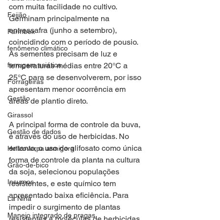
com muita facilidade no cultivo. 
Feijão
Germinam principalmente na 
entressafra (junho a setembro), 
Farmbox
coincidindo com o período de pousio. 
fenômeno climático
As sementes precisam de luz e 
ferrugem asiática
temperaturas médias entre 20°C a 
25°C para se desenvolverem, por isso 
Forrageiras
apresentam menor ocorrência em 
Gestão
áreas de plantio direto.
Girassol
A principal forma de controle da buva, 
Gestão de dados
é através do uso de herbicidas. No 
entanto, o uso do glifosato como única 
Helicoverpa armigera
forma de controle da planta na cultura 
Grão-de-bico
da soja, selecionou populações 
Insumos
resistentes, e este químico tem 
apresentado baixa eficiência. Para 
La Niña
impedir o surgimento de plantas 
Manejo integrado de pragas
resistentes a moléculas de herbicidas, 