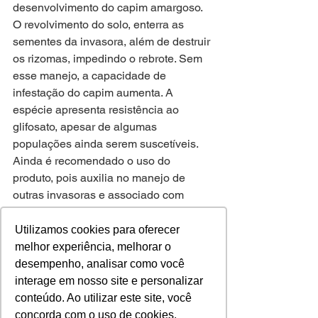
desenvolvimento do capim amargoso. 
O revolvimento do solo, enterra as 
sementes da invasora, além de destruir 
os rizomas, impedindo o rebrote. Sem 
esse manejo, a capacidade de 
infestação do capim aumenta. A 
espécie apresenta resistência ao 
glifosato, apesar de algumas 
populações ainda serem suscetíveis. 
Ainda é recomendado o uso do 
produto, pois auxilia no manejo de 
outras invasoras e associado com 
outros herbicidas, pode melhorar o 
controle dessa espécie. A 
Utilizamos cookies para oferecer
recomendação é que se realize mais 
melhor experiência, melhorar o
de uma aplicação de herbicidas, com 
desempenho, analisar como você
primeira aplicação de sistêmicos, 
interage em nosso site e personalizar
seguindo com aplicações sequenciais 
conteúdo. Ao utilizar este site, você
de herbicidas de contato.
concorda com o uso de cookies.