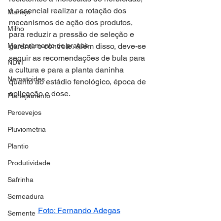
é essencial realizar a rotação dos 
Manejo
mecanismos de ação dos produtos, 
Milho
para reduzir a pressão de seleção e 
Monitoramento de pragas
garantir o controle. Além disso, deve-se 
seguir as recomendações de bula para 
NDVI
a cultura e para a planta daninha 
Nematoides
quanto ao estádio fenológico, época de 
aplicação e dose.
Planejamento
Percevejos
Pluviometria
Plantio
Produtividade
Safrinha
Semeadura
Foto: Fernando Adegas
Semente