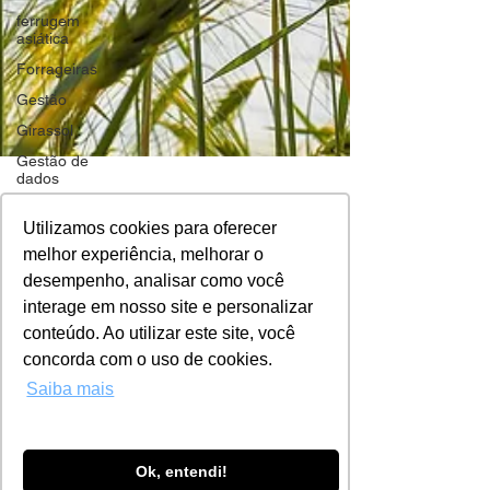
ferrugem
asiática
Forrageiras
Gestão
Girassol
Gestão de
dados
Helicoverpa
armigera
Utilizamos cookies para oferecer
Farmbox
melhor experiência, melhorar o
Grão-de-
25 de jul. de 2022
3 min de leitura
bico
desempenho, analisar como você
Manejo de culturas de inverno
Insumos
interage em nosso site e personalizar
conteúdo. Ao utilizar este site, você
La Niña
As culturas de inverno são uma ótima opção nos
concorda com o uso de cookies.
sistemas de produção de grãos, trazendo
Manejo
integrado
benefícios ao produtor de maneira direta, com o...
Saiba mais
de pragas
Manejo
Milho
Ok, entendi!