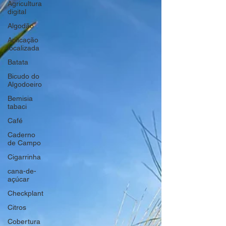
Agricultura
digital
Algodão
Aplicação
localizada
Batata
Bicudo do
Algodoeiro
Bemisia
tabaci
Café
Caderno
de Campo
Cigarrinha
cana-de-
açúcar
Checkplant
Citros
Cobertura