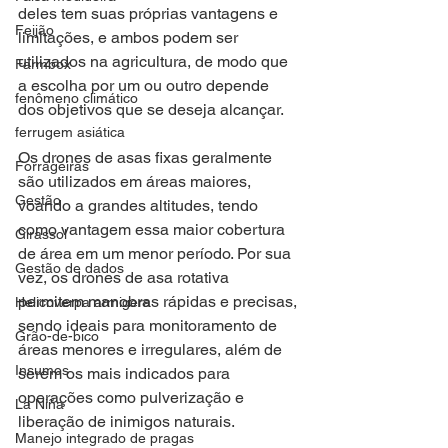
deles tem suas próprias vantagens e 
Feijão
limitações, e ambos podem ser 
utilizados na agricultura, de modo que 
Farmbox
a escolha por um ou outro depende 
fenômeno climático
dos objetivos que se deseja alcançar. 
ferrugem asiática
Os drones de asas fixas geralmente 
Forrageiras
são utilizados em áreas maiores, 
Gestão
voando a grandes altitudes, tendo 
como vantagem essa maior cobertura 
Girassol
de área em um menor período. Por sua 
Gestão de dados
vez, os drones de asa rotativa 
permitem manobras rápidas e precisas, 
Helicoverpa armigera
sendo ideais para monitoramento de 
Grão-de-bico
áreas menores e irregulares, além de 
Insumos
serem os mais indicados para 
operações como pulverização e 
La Niña
liberação de inimigos naturais.
Manejo integrado de pragas