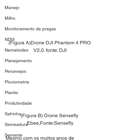
Manejo
Milho
Monitoramento de pragas
NDVI
(Figura A)Drone DJI Phantom 4 PRO 
V2.0. fonte: DJI
Nematoides
Planejamento
Percevejos
Pluviometria
Plantio
Produtividade
Safrinha
(Figura B) Drone Sensefly 
Ebee,Fonte:Sensefly
Semeadura
Semente
Mesmo com os muitos anos de 