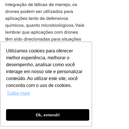
integração de táticas de manejo, os 
drones podem ser utilizados para 
aplicações tanto de defensivos 
químicos, quanto microbiológicos. Vale 
lembrar que aplicações com drones 
têm sido direcionadas para situações 
específicas, como áreas com 
Utilizamos cookies para oferecer
declividade que impede pulverização 
melhor experiência, melhorar o
tratorizada, culturas de alto valor 
desempenho, analisar como você
agregado, ou 
aplicações localizadas
interage em nosso site e personalizar
em áreas extensas. Ainda, em cultivos 
conteúdo. Ao utilizar este site, você
em que a entrada de pulverizador 
concorda com o uso de cookies.
tratorizado é dificultada pela altura da 
Saiba mais
planta e, as áreas não são extensas o 
suficiente para comportar pulverização 
aérea com avião, há a possibilidade de 
uso dos drones de pulverização.
Ok, entendi!
Assim, levando em conta o rendimento 