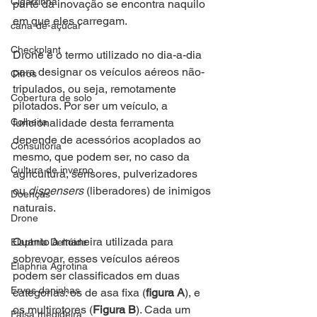
Cigarrinha
parte da inovação se encontra naquilo 
em que eles carregam.
cana-de-açúcar
Checkplant
Drone é o termo utilizado no dia-a-dia 
para designar os veículos aéreos não-
Citros
tripulados, ou seja, remotamente 
Cobertura de solo
pilotados. Por ser um veículo, a 
Colheita
funcionalidade desta ferramenta 
depende de acessórios acoplados ao 
Consultoria
mesmo, que podem ser, no caso da 
Cultura de inverno
agricultura, sensores, pulverizadores 
ou 
dispensers 
(liberadores) de inimigos 
Doenças
naturais.
Drone
Quanto à maneira utilizada para 
Elaphria Deltóide
sobrevoar, esses veículos aéreos 
Elaphria Agrotina
podem ser classificados em duas 
Ervas daninhas
categorias: os de asa fixa (
figura A
), e 
os multirotores (
Figura B
). Cada um 
Falsa medideira