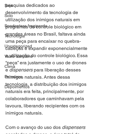
pesquisa dedicados ao 
Soja
desenvolvimento da tecnologia de 
Solo
utilização dos inimigos naturais em 
Spodoptera frugiperda
programas de controle biológico em 
grandes áreas no Brasil, faltava ainda 
Tecnologia
uma peça para encaixar no quebra-
Uncategorized
cabeças e expandir exponencialmente 
a utilização do controle biológico. Essa 
Vazio Sanitário
“peça” era justamente o uso de drones 
Clima
e 
dispensers
 para liberação desses 
inimigos naturais. Antes dessa 
Parceiros
tecnologia, a distribuição dos inimigos 
Depoimentos
naturais era feita, principalmente, por 
colaboradores que caminhavam pela 
lavoura, liberando recipientes com os 
inimigos naturais.
Com o avanço do uso dos 
dispensers