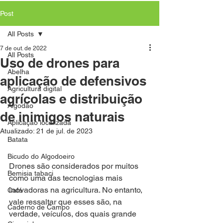
Post
All Posts
7 de out. de 2022
All Posts
Uso de drones para
Abelha
aplicação de defensivos
Agricultura digital
agrícolas e distribuição
Algodão
de inimigos naturais
Aplicação localizada
Atualizado:
21 de jul. de 2023
Batata
Bicudo do Algodoeiro
Drones são considerados por muitos 
Bemisia tabaci
como uma das tecnologias mais 
inovadoras na agricultura. No entanto, 
Café
vale ressaltar que esses são, na 
Caderno de Campo
verdade, veículos, dos quais grande 