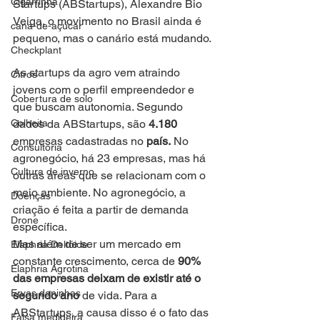
Cigarrinha
Startups (ABStartups), Alexandre Bio 
Veiga, o movimento no Brasil ainda é 
cana-de-açúcar
pequeno, mas o canário está mudando.
Checkplant
As startups da agro vem atraindo 
Citros
jovens com o perfil empreendedor e 
Cobertura de solo
que buscam autonomia. Segundo 
Colheita
dados da ABStartups, são 
4.180
empresas cadastradas no 
país.
 No 
Consultoria
agronegócio, há 23 empresas, mas há 
Cultura de inverno
outras áreas que se relacionam com o 
meio ambiente. No agronegócio, a 
Doenças
criação é feita a partir de demanda 
Drone
específica.
Mas além de ser um mercado em 
Elaphria Deltóide
constante crescimento, cerca de 
90% 
Elaphria Agrotina
das empresas deixam de existir até o 
Ervas daninhas
segundo ano
 de vida. Para a 
ABStartups, a causa disso é o fato das 
Falsa medideira