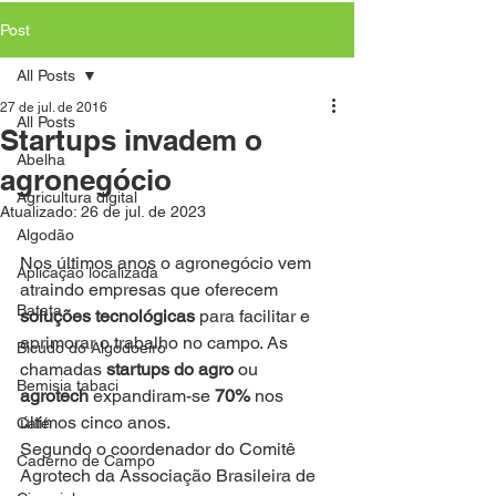
Post
All Posts
27 de jul. de 2016
All Posts
Startups invadem o
Abelha
agronegócio
Agricultura digital
Atualizado:
26 de jul. de 2023
Algodão
Nos últimos anos o agronegócio vem 
Aplicação localizada
atraindo empresas que oferecem 
Batata
soluções tecnológicas
 para facilitar e 
aprimorar o trabalho no campo. As 
Bicudo do Algodoeiro
chamadas 
startups do agro
 ou 
Bemisia tabaci
agrotech
 expandiram-se 
70%
 nos 
últimos cinco anos.
Café
Segundo o coordenador do Comitê 
Caderno de Campo
Agrotech da Associação Brasileira de 