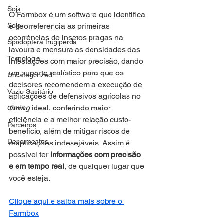
Soja
O Farmbox é um software que identifica 
Solo
e georreferencia as primeiras 
ocorrências de insetos pragas na 
Spodoptera frugiperda
lavoura e mensura as densidades das 
Tecnologia
infestações com maior precisão, dando 
um suporte realístico para que os 
Uncategorized
decisores recomendem a execução de 
Vazio Sanitário
aplicações de defensivos agrícolas no 
timing
 ideal, conferindo maior 
Clima
eficiência e a melhor relação custo-
Parceiros
benefício, além de mitigar riscos de 
Depoimentos
reaplicações indesejáveis. Assim é 
possível ter 
informações com precisão 
e em tempo real
, de qualquer lugar que 
você esteja.
Clique aqui e saiba mais sobre o 
Farmbox