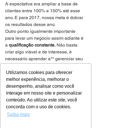
A expectativa era ampliar a base de 
clientes entre 100% e 150% até esse 
ano. E para 2017, nossa meta é dobrar 
os resultados desse ano.
Outro ponto igualmente importante 
para levar um negócio assim adiante é 
a 
qualificação constante.
 Não basta 
criar algo viável e de interesse, é 
necessário aprender a** gerenciar seu 
negócio.** Uma solução para isso foi 
criada pelo Serviço Brasileiro de Apoio 
Utilizamos cookies para oferecer
às Micro e Pequenas Empresas 
melhor experiência, melhorar o
(Sebrae-RS), que instituiu o programa 
desempenho, analisar como você
Desenvolver e Fortalecer as Startups 
interage em nosso site e personalizar
Gaúchas – Startup-RS. Durante cinco 
conteúdo. Ao utilizar este site, você
meses, o projeto oferece suporte, 
concorda com o uso de cookies.
consultoria e acompanhamento. 
Saiba mais
Débora Chagas, coordenadora do 
programa de TI e de startups do 