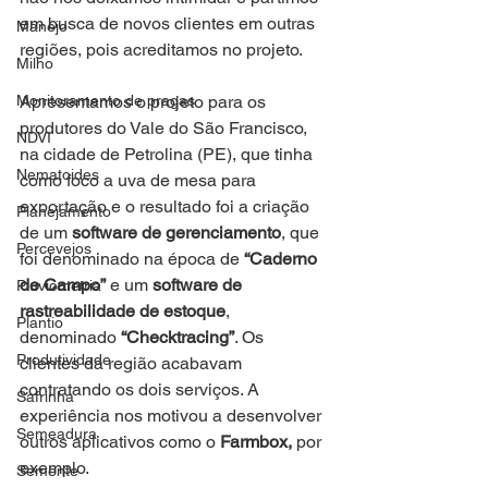
em busca de novos clientes em outras 
Manejo
regiões, pois acreditamos no projeto.
Milho
Monitoramento de pragas
Apresentamos o projeto para os 
produtores do Vale do São Francisco, 
NDVI
na cidade de Petrolina (PE), que tinha 
Nematoides
como foco a uva de mesa para 
exportação e o resultado foi a criação 
Planejamento
de um 
software de gerenciamento
, que 
Percevejos
foi denominado na época de 
“Caderno 
de Campo”
 e um 
software de 
Pluviometria
rastreabilidade de estoque
, 
Plantio
denominado 
“Checktracing”
. Os 
Produtividade
clientes da região acabavam 
contratando os dois serviços. A 
Safrinha
experiência nos motivou a desenvolver 
Semeadura
outros aplicativos como o 
Farmbox,
 por 
exemplo.
Semente