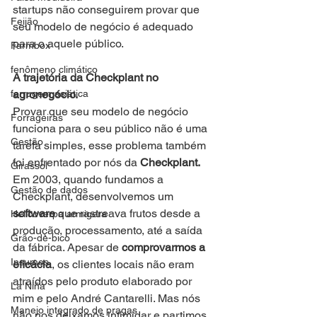
startups não conseguirem provar que 
Feijão
seu modelo de negócio é adequado 
para o aquele público.
Farmbox
fenômeno climático
A trajetória da Checkplant no 
ferrugem asiática
agronegócio.
Provar que seu modelo de negócio 
Forrageiras
funciona para o seu público não é uma 
Gestão
tarefa simples, esse problema também 
foi enfrentado por nós da 
Checkplant.
Girassol
Em 2003, quando fundamos a 
Gestão de dados
Checkplant, desenvolvemos um 
software
 que rastreava frutos desde a 
Helicoverpa armigera
produção, processamento, até a saída 
Grão-de-bico
da fábrica. Apesar de 
comprovarmos a 
Insumos
eficácia
, os clientes locais não eram 
atraídos pelo produto elaborado por 
La Niña
mim e pelo André Cantarelli. Mas nós 
Manejo integrado de pragas
não nos deixamos intimidar e partimos 