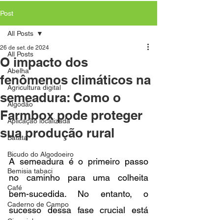
Post
All Posts
26 de set. de 2024
All Posts
O impacto dos
Abelha
fenômenos climáticos na
Agricultura digital
semeadura: Como o
Algodão
Farmbox pode proteger
Aplicação localizada
sua produção rural
Batata
Bicudo do Algodoeiro
A semeadura é o primeiro passo 
Bemisia tabaci
no caminho para uma colheita 
Café
bem-sucedida. No entanto, o 
Caderno de Campo
sucesso dessa fase crucial está 