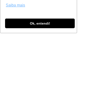
sementes e fertilizantes, 
Saiba mais
evitando desperdícios e 
otimizando o uso de recursos;
Ok, entendi!
Histórico de colheitas e análise 
de riscos
: A plataforma 
armazena dados históricos de 
colheitas e fenômenos 
climáticos, permitindo ao 
produtor planejar a longo 
prazo e se preparar para 
adversidades futuras.
A tecnologia como aliada do 