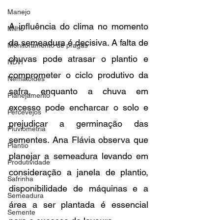
Manejo
A influência do clima no momento 
Milho
da semeadura é decisiva. A falta de 
Monitoramento de pragas
chuvas pode atrasar o plantio e 
NDVI
comprometer o ciclo produtivo da 
Nematoides
safra, enquanto a chuva em 
Planejamento
excesso pode encharcar o solo e 
Percevejos
prejudicar a germinação das 
Pluviometria
sementes. Ana Flávia observa que 
Plantio
planejar a semeadura levando em 
Produtividade
consideração a janela de plantio, 
Safrinha
disponibilidade de máquinas e a 
Semeadura
área a ser plantada é essencial 
Semente