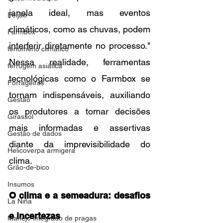
janela ideal, mas eventos 
Feijão
climáticos, como as chuvas, podem 
Farmbox
interferir diretamente no processo." 
fenômeno climático
Nessa realidade, ferramentas 
ferrugem asiática
tecnológicas como o Farmbox se 
Forrageiras
tornam indispensáveis, auxiliando 
Gestão
os produtores a tomar decisões 
Girassol
mais informadas e assertivas 
Gestão de dados
diante da imprevisibilidade do 
Helicoverpa armigera
clima.
Grão-de-bico
Insumos
O clima e a semeadura: desafios 
La Niña
e incertezas
Manejo integrado de pragas