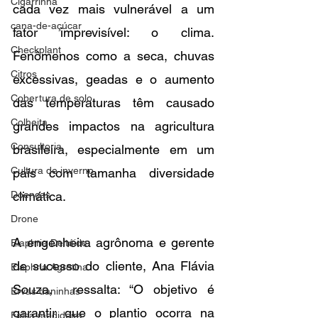
Cigarrinha
cada vez mais vulnerável a um 
cana-de-açúcar
fator imprevisível: o clima. 
Checkplant
Fenômenos como a seca, chuvas 
Citros
excessivas, geadas e o aumento 
Cobertura de solo
das temperaturas têm causado 
Colheita
grandes impactos na agricultura 
Consultoria
brasileira, especialmente em um 
Cultura de inverno
país com tamanha diversidade 
Doenças
climática.
Drone
A engenheira agrônoma e gerente 
Elaphria Deltóide
de sucesso do cliente, Ana Flávia 
Elaphria Agrotina
Souza,  ressalta: “O objetivo é 
Ervas daninhas
garantir que o plantio ocorra na 
Falsa medideira