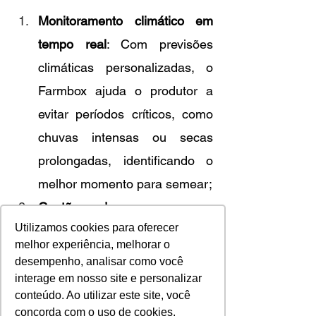
Monitoramento climático em 
tempo real
: Com previsões 
climáticas personalizadas, o 
Farmbox ajuda o produtor a 
evitar períodos críticos, como 
chuvas intensas ou secas 
prolongadas, identificando o 
melhor momento para semear;
Gestão de recursos e 
Utilizamos cookies para oferecer
planejamento
: Além de 
melhor experiência, melhorar o
acompanhar o clima, o 
desempenho, analisar como você
Farmbox auxilia na gestão 
interage em nosso site e personalizar
conteúdo. Ao utilizar este site, você
eficiente de insumos, como 
concorda com o uso de cookies.