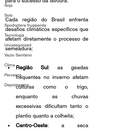
para o sucesso da lavoura.
Soja
Solo
Cada região do Brasil enfrenta 
Spodoptera frugiperda
desafios climáticos específicos que 
Tecnologia
afetam diretamente o processo de 
Uncategorized
semeadura:
Vazio Sanitário
Clima
Região Sul
: as geadas 
Parceiros
frequentes no inverno afetam 
Depoimentos
culturas como o trigo, 
enquanto as chuvas 
excessivas dificultam tanto o 
plantio quanto a colheita;
Centro-Oeste
: a seca 