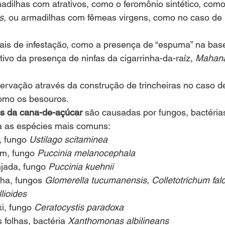
dilhas com atrativos, como o feromônio sintético, como
s, 
ou armadilhas com fêmeas virgens, como no caso de 
is de infestação, como a presença de “espuma” na bas
ativo da presença de ninfas da cigarrinha-da-raíz, 
Mahana
ervação através da construção de trincheiras no caso d
omo os besouros.  
as da cana-de-açúcar
 são causadas por fungos, bactérias
a as espécies mais comuns: 
 fungo 
Ustilago scitaminea
m, fungo 
Puccinia melanocephala
jada, fungo 
Puccinia kuehnii
ha, fungos 
Glomerella tucumanensis, Colletotrichum fal
lioides
i, fungo 
Ceratocystis paradoxa
folhas, bactéria 
Xanthomonas albilineans