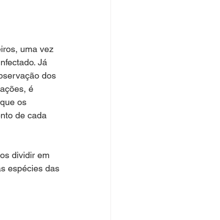
iros, uma vez 
nfectado. Já 
bservação dos 
ações, é 
 que os 
nto de cada 
s dividir em 
as espécies das 