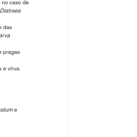
 no caso de 
Diatraea 
e das 
rva 
e pragas 
 e vírus. 
catum 
e 