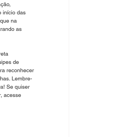
ção, 
início das 
 que na 
trando as 
eta 
uipes de 
ra reconhecer 
nhas. Lembre-
a! Se quiser 
, acesse 