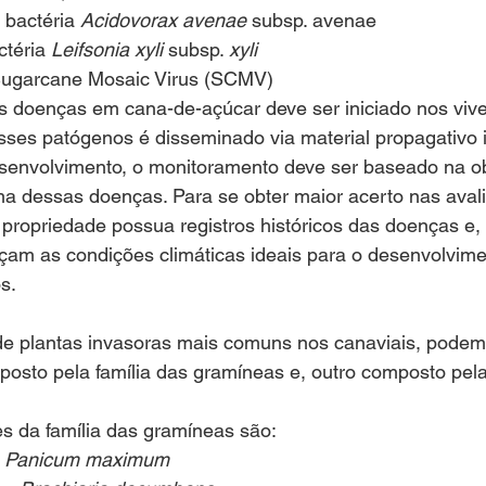
 bactéria 
Acidovorax avenae
 subsp. avenae
téria 
Leifsonia xyli
 subsp. 
xyli
Sugarcane Mosaic Virus (SCMV)  
 doenças em cana-de-açúcar deve ser iniciado nos vive
ses patógenos é disseminado via material propagativo i
senvolvimento, o monitoramento deve ser baseado na o
a dessas doenças. Para se obter maior acerto nas avali
propriedade possua registros históricos das doenças e,
am as condições climáticas ideais para o desenvolvime
s. 
de plantas invasoras mais comuns nos canaviais, podemo
posto pela família das gramíneas e, outro composto pel
es da família das gramíneas são: 
 
Panicum maximum