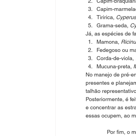
Capim-braquiári
Capim-marmela
Tiririca, 
Cyperus
Grama-seda, 
Cy
Já, as espécies de f
Mamona, 
Ricin
Fedegoso ou mat
Corda-de-viola, 
Mucuna-preta, 
M
No manejo de pré-em
presentes e planeja
talhão representativ
Posteriormente, é fe
e concentrar as estr
essas ocupem, ao me
              Por fim, o monitoramento de plantas daninhas também deve ser baseado na 