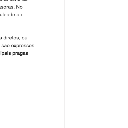
asoras. No 
culdade ao 
s diretos, ou 
e são expressos 
cipais pragas 