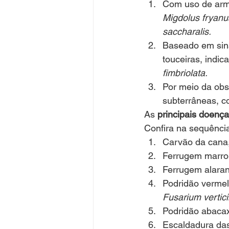
Com uso de arma
Migdolus fryanu
saccharalis. 
Baseado em sina
touceiras, indic
fimbriolata. 
Por meio da obs
subterrâneas, c
As 
principais doenç
Confira na sequênci
Carvão da cana,
Ferrugem marro
Ferrugem alaran
Podridão vermel
Fusarium verticil
Podridão abacax
Escaldadura das 