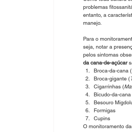
problemas fitossanit
Gestão
Girassol
entanto, a caracterí
manejo. 
Para o monitoramen
seja, notar a presen
pelos sintomas obser
da cana-de-açúcar
 s
Broca-da-cana (
Broca-gigante (
Cigarrinhas (
Mah
Bicudo-da-cana 
Besouro Migdolu
Formigas
Cupins 
O monitoramento das 