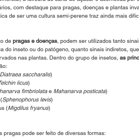
ários, com destaque para pragas, doenças e plantas inv
stica de ser uma cultura semi-perene traz ainda mais difi
to de
 pragas e doenças
, podem ser utilizados tanto sinai
ça do inseto ou do patógeno, quanto sinais indiretos, qu
vados nas plantas. Dentro do grupo de insetos, 
as prin
ão: 
Diatraea saccharalis
)
Telchin licus
)
anarva fimbriolata 
e 
Mahanarva posticata
)
(
Sphenophorus levis
)
s (
Migdilus fryanus
)
pragas pode ser feito de diversas formas: 