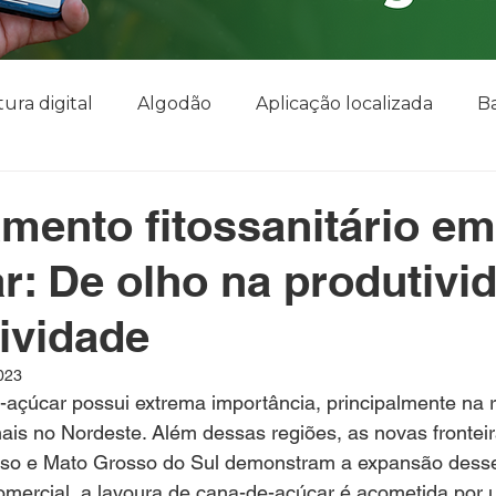
tura digital
Algodão
Aplicação localizada
B
emisia tabaci
Café
Caderno de Campo
Ciga
mento fitossanitário em
r: De olho na produtivi
lant
Citros
Cobertura de solo
Colheita
tividade
nças
Drone
Elaphria Deltóide
Elaphria Agr
2023
-açúcar possui extrema importância, principalmente na 
nais no Nordeste. Além dessas regiões, as novas frontei
Farmbox
fenômeno climático
ferrugem asiá
so e Mato Grosso do Sul demonstram a expansão desse 
omercial, a lavoura de cana-de-açúcar é acometida por 