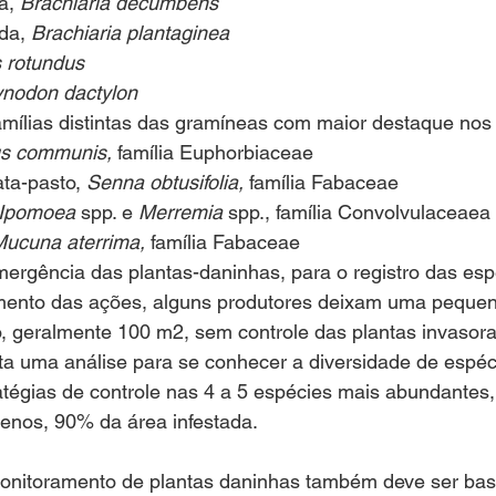
a, 
Brachiaria decumbens 
da, 
Brachiaria plantaginea
 rotundus
nodon dactylon
amílias distintas das gramíneas com maior destaque nos 
us communis, 
família Euphorbiaceae
a-pasto, 
Senna obtusifolia, 
família Fabaceae
Ipomoea 
spp. e 
Merremia 
spp., família Convolvulaceaea
ucuna aterrima, 
família Fabaceae 
ergência das plantas-daninhas, para o registro das esp
mento das ações, alguns produtores deixam uma peque
o, geralmente 100 m2, sem controle das plantas invasora
ita uma análise para se conhecer a diversidade de espé
atégias de controle nas 4 a 5 espécies mais abundantes
nos, 90% da área infestada. 