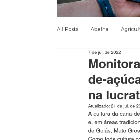
All Posts
Abelha
Agricul
7 de jul. de 2022
Bicudo do Algodoeiro
B
Monitora
de-açúca
cana-de-açúcar
Checkp
na lucra
Cultura de inverno
Doe
Atualizado:
21 de jul. de 
A cultura da cana-de
e, em áreas tradicio
Falsa medideira
Feijão
de Goiás, Mato Gros
Como toda cultura c