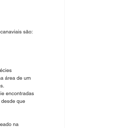
canaviais são: 
écies 
na área de um 
s. 
cie encontradas 
, desde que 