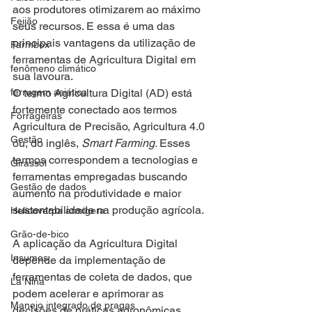
aos produtores otimizarem ao máximo 
Feijão
seus recursos. E essa é uma das 
principais vantagens da utilização de 
Farmbox
ferramentas de Agricultura Digital em 
fenômeno climático
sua lavoura. 
ferrugem asiática
O termo Agricultura Digital (AD) está 
fortemente conectado aos termos 
Forrageiras
Agricultura de Precisão, Agricultura 4.0 
Gestão
ou, do inglês, 
Smart Farming. 
Esses 
termos correspondem a tecnologias e 
Girassol
ferramentas empregadas buscando 
Gestão de dados
aumento na produtividade e maior 
sustentabilidade na produção agrícola.  
Helicoverpa armigera
Grão-de-bico
A aplicação da Agricultura Digital 
Insumos
depende da implementação de 
ferramentas de coleta de dados, que 
La Niña
podem acelerar e aprimorar as 
Manejo integrado de pragas
decisões de práticas agronômicas. 