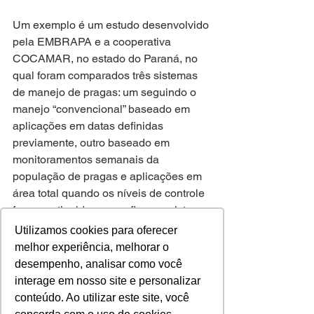
Um exemplo é um estudo desenvolvido 
pela EMBRAPA e a cooperativa 
COCAMAR, no estado do Paraná, no 
qual foram comparados três sistemas 
de manejo de pragas: um seguindo o 
manejo “convencional” baseado em 
aplicações em datas definidas 
previamente, outro baseado em 
monitoramentos semanais da 
população de pragas e aplicações em 
área total quando os níveis de controle 
fossem atingidos e, por fim, um sistema 
baseado no monitoramento 
Utilizamos cookies para oferecer
georreferenciado de pragas com 
melhor experiência, melhorar o
aplicações localizadas
. A tecnologia, 
desempenho, analisar como você
portanto, estava baseada na utilização 
interage em nosso site e personalizar
de aparelhos de geolocalização no 
conteúdo. Ao utilizar este site, você
momento da amostragem e na 