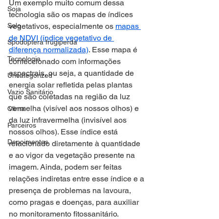
Um exemplo muito comum dessa 
Soja
tecnologia são os mapas de índices 
Solo
vegetativos, especialmente os 
mapas 
de NDVI (índice vegetativo de 
Spodoptera frugiperda
diferença normalizada)
. Esse mapa é 
Tecnologia
confeccionado com informações 
espectrais, ou seja, a quantidade de 
Uncategorized
energia solar refletida pelas plantas 
Vazio Sanitário
que são coletadas na região da luz 
vermelha (visível aos nossos olhos) e 
Clima
da luz infravermelha (invisível aos 
Parceiros
nossos olhos). Esse índice está 
Depoimentos
relacionado diretamente à quantidade 
e ao vigor da vegetação presente na 
imagem. Ainda, podem ser feitas 
relações indiretas entre esse índice e a 
presença de problemas na lavoura, 
como pragas e doenças, para auxiliar 
no monitoramento fitossanitário.  