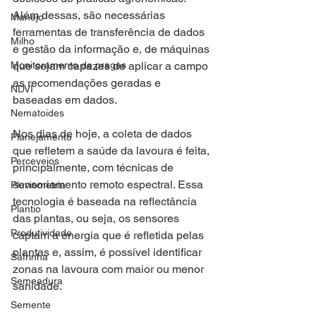
Além dessas, são necessárias 
Manejo
ferramentas de transferência de dados 
Milho
e gestão da informação e, de máquinas 
Monitoramento de pragas
que sejam capazes de aplicar a campo 
as recomendações geradas e 
NDVI
baseadas em dados. 
Nematoides
Nos dias de hoje, a coleta de dados 
Planejamento
que refletem a saúde da lavoura é feita, 
Percevejos
principalmente, com técnicas de 
sensoriamento remoto espectral. Essa 
Pluviometria
tecnologia é baseada na reflectância 
Plantio
das plantas, ou seja, os sensores 
Produtividade
captam a energia que é refletida pelas 
plantas e, assim, é possível identificar 
Safrinha
zonas na lavoura com maior ou menor 
Semeadura
sanidade.  
Semente