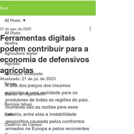
Post
All Posts
31 de ago. de 2022
All Posts
Ferramentas digitais
Abelha
podem contribuir para a
Agricultura digital
economia de defensivos
Algodão
agrícolas
Aplicação localizada
Atualizado:
21 de jul. de 2023
Batata
A alta dos preços dos insumos 
agrícolas é uma realidade para os 
Bicudo do Algodoeiro
produtores de todas as regiões do país. 
Bemisia tabaci
Inúmeras são as razões para esse 
cenário, entre elas a instabilidade 
Café
geopolítica causada pelos confrontos 
Caderno de Campo
armados na Europa e pelos recorrentes 