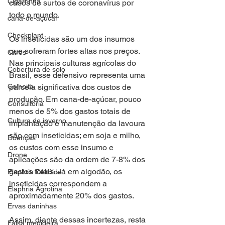
Cigarrinha
casos de surtos de coronavírus por 
todo o mundo. 
cana-de-açúcar
Checkplant
Os inseticidas são um dos insumos 
que sofreram fortes altas nos preços. 
Citros
Nas principais culturas agrícolas do 
Cobertura de solo
Brasil, esse defensivo representa uma 
Colheita
parcela significativa dos custos de 
produção. Em cana-de-açúcar, pouco 
Consultoria
menos de 5% dos gastos totais de 
Cultura de inverno
implantação e manutenção da lavoura 
são com inseticidas; em soja e milho, 
Doenças
os custos com esse insumo e 
Drone
aplicações são da ordem de 7-8% dos 
gastos totais. Já em algodão, os 
Elaphria Deltóide
inseticidas correspondem a 
Elaphria Agrotina
aproximadamente 20% dos gastos.  
Ervas daninhas
Assim, diante dessas incertezas, resta 
Falsa medideira