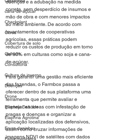
Cigarrinha
doenças e a adubação na medida 
correta, sem desperdício de insumos e 
cana-de-açúcar
mão de obra e com menores impactos 
Checkplant
ao meio ambiente. De acordo com 
levantamentos de cooperativas 
Citros
agrícolas, essas práticas podem 
Cobertura de solo
reduzir os custos de produção em torno 
Colheita
de 60% em culturas como soja e cana-
de-açúcar. 
Consultoria
Cultura de inverno
Para garantir uma gestão mais eficiente 
das fazendas, o Farmbox passa a 
Doenças
oferecer dentro de sua plataforma uma 
Drone
ferramenta que permite avaliar e 
planejar as áreas com infestação de 
Elaphria Deltóide
pragas e doenças e organizar a 
Elaphria Agrotina
aplicação localizadas dos defensivos, 
Ervas daninhas
assim como cruzar informações de 
imagens NDVI de satélites com dados 
Falsa medideira