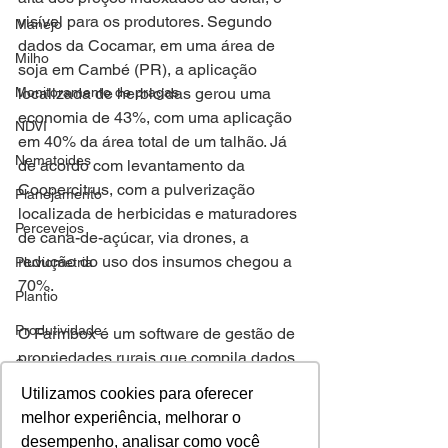
visível para os produtores. Segundo 
Manejo
dados da Cocamar, em uma área de 
Milho
soja em Cambé (PR), a aplicação 
Monitoramento de pragas
localizada de herbicidas gerou uma 
economia de 43%, com uma aplicação 
NDVI
em 40% da área total de um talhão. Já 
Nematoides
de acordo com levantamento da 
Coopercitrus, com a pulverização 
Planejamento
localizada de herbicidas e maturadores 
Percevejos
de cana-de-açúcar, via drones, a 
redução do uso dos insumos chegou a 
Pluviometria
70%. 
Plantio
Produtividade
O Farmbox é um software de gestão de 
propriedades rurais que compila dados 
Safrinha
e informações de campo e estoques 
Utilizamos cookies para oferecer
Semeadura
como: mapas de infestação de pragas; 
melhor experiência, melhorar o
frequência de monitoramento de cada 
Semente
desempenho, analisar como você