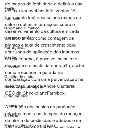
de mapas de fertilidade e definir o uso 
Feijão
de taxa variável em fertilizantes. “A 
ferramenta terá acesso aos mapas de 
Farmbox
calor e outras informações sobre o 
fenômeno climático
desenvolvimento da cultura em cada 
ferrugem asiática
área ou talhão como contagem de 
plantas e taxa de crescimento para 
Forrageiras
criar zona de aplicação dos insumos. 
Gestão
Na plataforma, é possível calcular a 
dosagem e o custo da operação, assim 
Girassol
como a economia gerada na 
Gestão de dados
comparação com uma pulverização na 
área total”, explica André Cantarelli, 
Helicoverpa armigera
CEO da Checkplant/Farmbox.  
Grão-de-bico
Insumos
A redução dos custos de produção, 
principalmente em tempos de redução 
La Niña
da oferta de pesticidas e adubos e da 
Manejo integrado de pragas
alta dos preços indexados ao dólar, é 