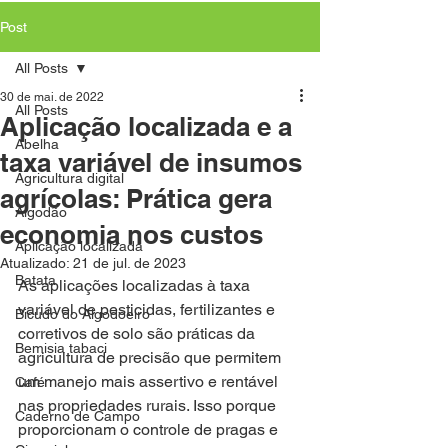
Post
All Posts
30 de mai. de 2022
All Posts
Aplicação localizada e a
Abelha
taxa variável de insumos
Agricultura digital
agrícolas: Prática gera
Algodão
economia nos custos
Aplicação localizada
Atualizado:
21 de jul. de 2023
Batata
As aplicações localizadas à taxa 
variável de pesticidas, fertilizantes e 
Bicudo do Algodoeiro
corretivos de solo são práticas da 
Bemisia tabaci
agricultura de precisão que permitem 
um manejo mais assertivo e rentável 
Café
nas propriedades rurais. Isso porque 
Caderno de Campo
proporcionam o controle de pragas e 