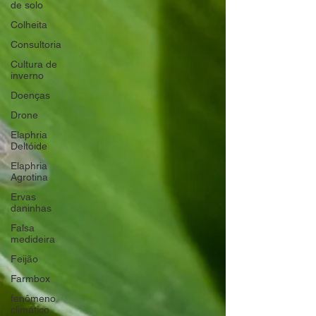
de solo
Colheita
Consultoria
Cultura de
inverno
Doenças
Drone
Elaphria
Deltóide
Elaphria
Agrotina
Ervas
daninhas
Falsa
medideira
Feijão
Farmbox
fenômeno
climático