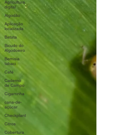
Agricultura
digital
Algodão
Aplicação
localizada
Batata
Bicudo do
Algodoeiro
Bemisia
tabaci
Café
Caderno
de Campo
Cigarrinha
cana-de-
açúcar
Checkplant
Citros
Cobertura