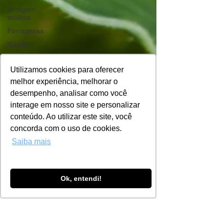
ferrugem
asiática
Forrageiras
Gestão
Girassol
Utilizamos cookies para oferecer
Gestão de
dados
melhor experiência, melhorar o
desempenho, analisar como você
Helicoverpa
armigera
interage em nosso site e personalizar
Grão-de-
conteúdo. Ao utilizar este site, você
bico
concorda com o uso de cookies.
Insumos
Farmbox
Saiba mais
19 de mai. de 2020
3 min de leitura
La Niña
Manejo
8 práticas para o manejo de
integrado
Ok, entendi!
cigarrinha e enfezamentos no
de pragas
Manejo
milho
Milho
A cigarrinha-do-milho Dalbulus maidis, ocorre de