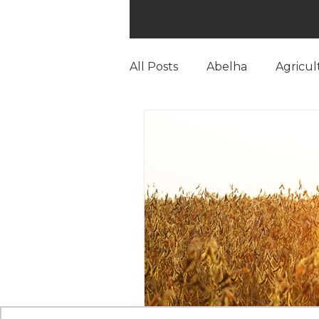
All Posts
Abelha
Agricul
Bicudo do Algodoeiro
B
cana-de-açúcar
Checkp
Cultura de inverno
Doe
Falsa medideira
Feijão