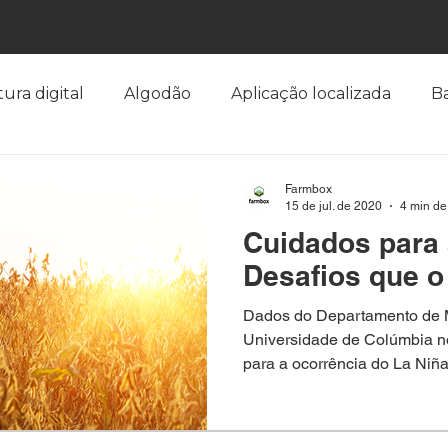
tura digital
Algodão
Aplicação localizada
B
emisia tabaci
Café
Caderno de Campo
Ciga
Farmbox
15 de jul. de 2020
4 min de 
Cuidados para 
lant
Citros
Cobertura de solo
Colheita
Desafios que o 
Dados do Departamento de 
nças
Drone
Elaphria Deltóide
Elaphria Agr
Universidade de Colúmbia n
para a ocorrência do La Niña
Farmbox
fenômeno climático
ferrugem asiá