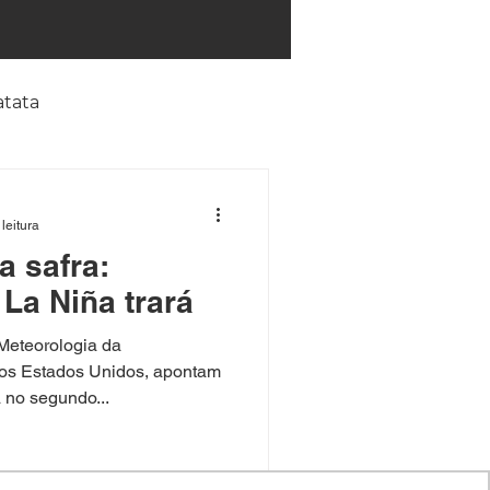
atata
rrinha
leitura
a safra:
Consultoria
La Niña trará
Meteorologia da
otina
Ervas daninhas
os Estados Unidos, apontam
 no segundo...
tica
Forrageiras